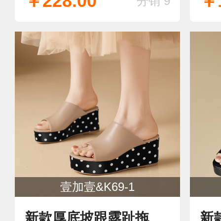
￥228.00
￥1
分销 9
壹加壹&K69-1
新款厚底坡跟露趾拖
新