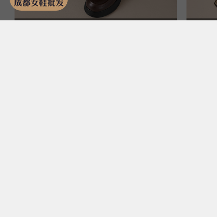
壹加壹&K55-3
新款坡跟厚底高跟深口
新
单鞋，内外全皮
皮
￥198.00
￥1
分销 8