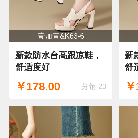
壹加壹&K63-6
新款防水台高跟凉鞋，
新
舒适度好
舒
￥178.00
￥1
分销 20