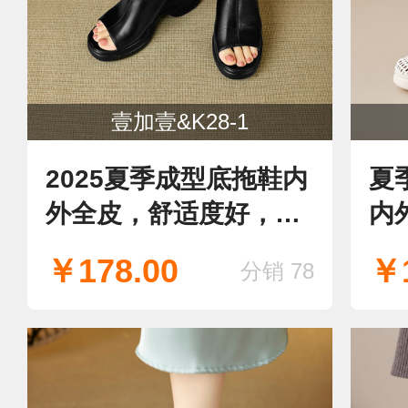
壹加壹&K28-1
2025夏季成型底拖鞋内
夏
外全皮，舒适度好，现
内
货！
￥178.00
￥1
分销 78