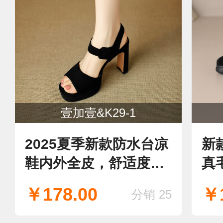
壹加壹&K29-1
2025夏季新款防水台凉
新
鞋内外全皮，舒适度
真
好，现货！
￥178.00
￥1
分销 25