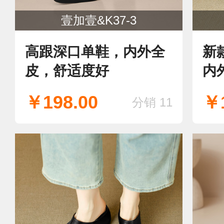
壹加壹&K37-3
高跟深口单鞋，内外全
新
皮，舒适度好
内
￥198.00
￥1
分销 11