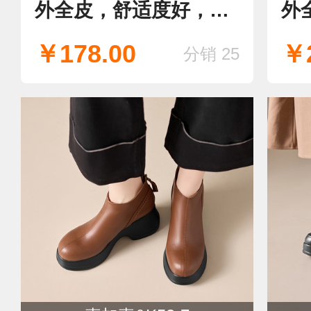
外全皮，舒适度好，现
外
货！
￥178.00
￥2
分销 25