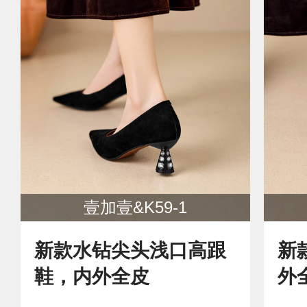
壹加壹&K59-1
新款水钻尖头浅口高跟
新
鞋，内外全皮
外