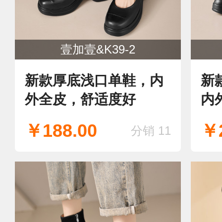
壹加壹&K39-2
新款厚底浅口单鞋，内
新
外全皮，舒适度好
内
￥188.00
￥2
分销 11