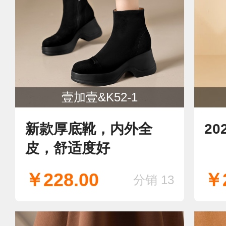
壹加壹&K52-1
新款厚底靴，内外全
2
皮，舒适度好
￥228.00
￥2
分销 13