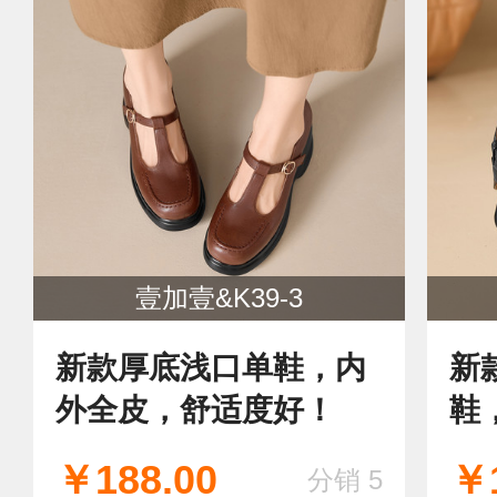
壹加壹&K39-3
新款厚底浅口单鞋，内
新
外全皮，舒适度好！
鞋
￥188.00
￥1
分销 5