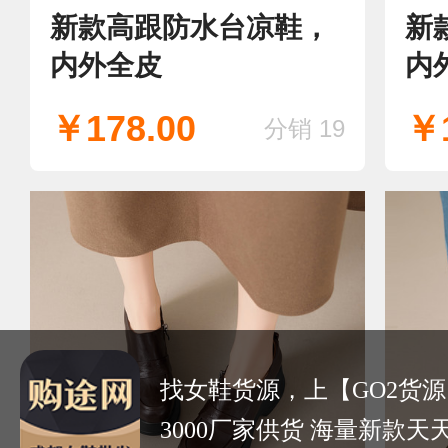
新款高跟防水台凉鞋，
新
内外全皮
内
￥178.00
￥1
分销 19
找女鞋货源，上【GO2货源
3000厂家供货 海量新款天