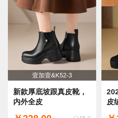
壹加壹&K52-3
新款厚底坡跟真皮靴，
2
内外全皮
皮