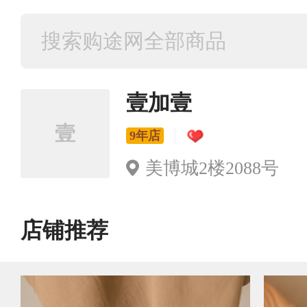
壹加壹
壹
9年店
美博城2楼2088号
店铺推荐