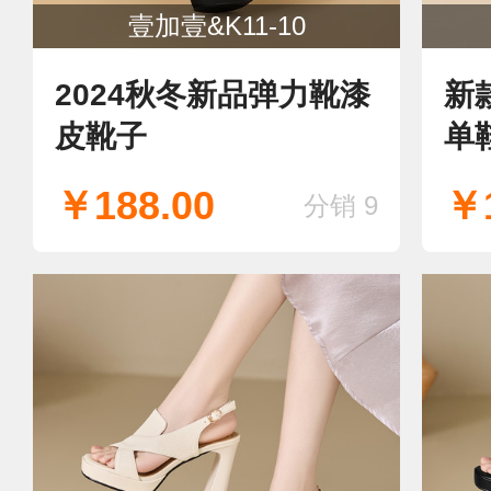
壹加壹&K11-10
2024秋冬新品弹力靴漆
新
皮靴子
单
￥188.00
￥1
分销 9