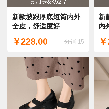
壹加壹&K52-7
新款坡跟厚底短筒内外
新
全皮，舒适度好
内
￥228.00
￥2
分销 15