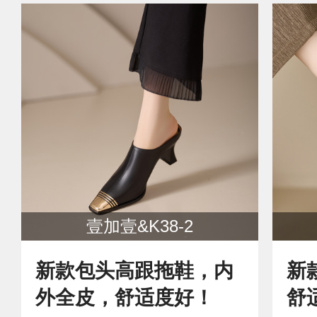
壹加壹&K38-2
新款包头高跟拖鞋，内
新
外全皮，舒适度好！
舒