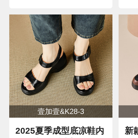
壹加壹&K28-3
2025夏季成型底凉鞋内
新