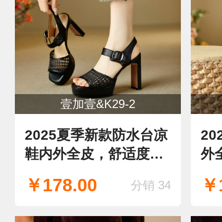
壹加壹&K29-2
2025夏季新款防水台凉
2
鞋内外全皮，舒适度
外
好，现货！
货
￥178.00
￥1
分销 34