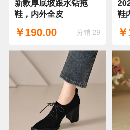
新款厚底坡跟水钻拖
2
鞋，内外全皮
鞋
好
￥190.00
￥1
分销 29