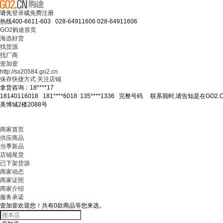
请先
登录
或
免费注册
热线
400-6611-603 028-64911606
028-64911606
GO2购途首页
海选好货
找货源
找厂商
壹加壹
http://sx20584.go2.cn
保存快捷方式
关注店铺
拿货咨询：
18****17
18140116018
181****6018
135****1336
完整号码
联系我时,请告知是在GO2.
美博城2楼2088号
商家首页
供应商品
当季新品
店铺尾货
已下架货源
商家动态
商家证照
商家介绍
服务承诺
壹加壹欢迎您！共有
0
款商品等您来选。