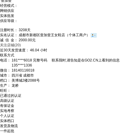
壹加壹
经营模式：
网销供应
实体批发
供应等级：
注册时长：
3208
天
实名认证：
成都市新都区壹加壹王女鞋店（个体工商户）
诚 信 金：
2000.00
元
关注店铺
(20)
近30天发货速度：
46.04
小时
联系方式
电话：
181****6018
完整号码
联系我时,请告知是在GO2.CN上看到的信息
135****1336
微信：
18140116018
城市：
四川省 成都市
档口：
美博城2楼2088号
生产：
龙桥
旺旺：
已通过的认证
高级认证
有保证金
实地考察
个人认证
实体档口
发货及物流
一件起批